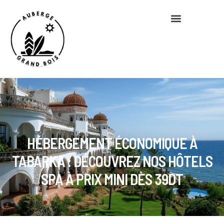
HÉBERGEMENT ÉCONOMIQUE À
TABARKA : DÉCOUVREZ NOS HÔTELS
SPA À PRIX MINI DÈS 39DT