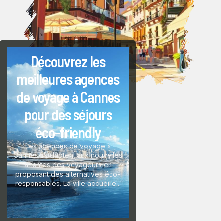
Découvrez les
Top Plages à S
meilleures agences
Croatie: Guide 
de voyage à Cannes
des Lieux Idyll
pour des séjours
pour une esc
éco-friendly
en mer
Les agences de voyage à
Split, ville emblématiq
Cannes s'adaptent aux nouvelles
Croatie, séduit les voy
attentes des voyageurs en
monde entier par ses 
proposant des alternatives éco-
paradisiaques. Ces ha
responsables. La ville accueille...
paix...